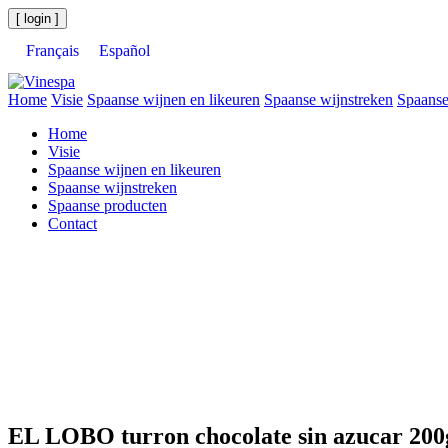
[ login ]
Français
Español
Home
Visie
Spaanse wijnen en likeuren
Spaanse wijnstreken
Spaanse
Home
Visie
Spaanse wijnen en likeuren
Spaanse wijnstreken
Spaanse producten
Contact
EL LOBO turron chocolate sin azucar 200